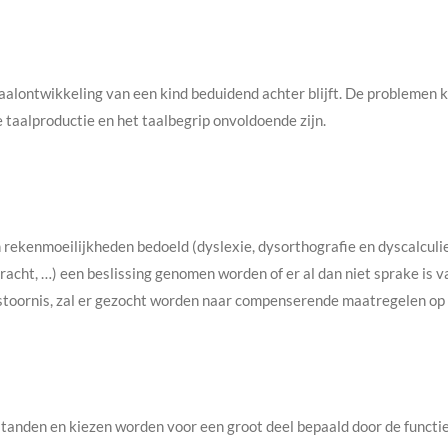
aalontwikkeling van een kind beduidend achter blijft. De problemen 
 taalproductie en het taalbegrip onvoldoende zijn.
en rekenmoeilijkheden bedoeld (dyslexie, dysorthografie en dyscalculi
kracht, …) een beslissing genomen worden of er al dan niet sprake is v
stoornis, zal er gezocht worden naar compenserende maatregelen op 
anden en kiezen worden voor een groot deel bepaald door de functie