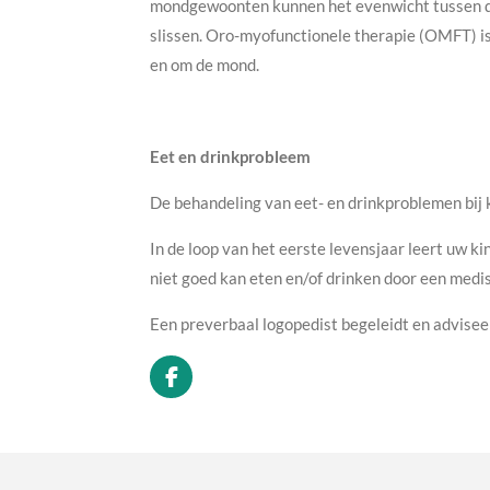
mondgewoonten kunnen het evenwicht tussen die
slissen. Oro-myofunctionele therapie (OMFT) is 
en om de mond.
Eet en drinkprobleem
De behandeling van eet- en drinkproblemen bij 
In de loop van het eerste levensjaar leert uw kin
niet goed kan eten en/of drinken door een medisc
Een preverbaal logopedist begeleidt en adviseer
F
a
c
e
b
o