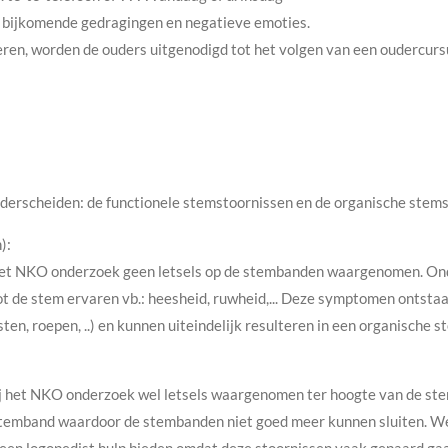
bijkomende gedragingen en negatieve emoties.
teren, worden de ouders uitgenodigd tot het volgen van een oudercur
derscheiden: de functionele stemstoornissen en de organische stems
):
 het NKO onderzoek geen letsels op de stembanden waargenomen. Onda
t de stem ervaren vb.: heesheid, ruwheid,... Deze symptomen ontsta
en, roepen, ..) en kunnen uiteindelijk resulteren in een organische s
j het NKO onderzoek wel letsels waargenomen ter hoogte van de stem
 stemband waardoor de stembanden niet goed meer kunnen sluiten. We