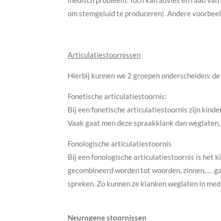
medisch probleem. Toch kan advies en raad van
om stemgeluid te produceren). Andere voorbeel
Articulatiestoornissen
Hierbij kunnen we 2 groepen onderscheiden: de f
Fonetische articulatiestoornis:
Bij een fonetische articulatiestoornis zijn kind
Vaak gaat men deze spraakklank dan weglaten,
Fonologische articulatiestoornis
Bij een fonologische articulatiestoornis is het
gecombineerd worden tot woorden, zinnen, … g
spreken. Zo kunnen ze klanken weglaten in mede
Neurogene stoornissen