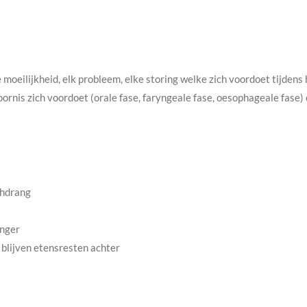
moeilijkheid, elk probleem, elke storing welke zich voordoet tijdens 
oornis zich voordoet (orale fase, faryngeale fase, oesophageale fase)
chdrang
anger
 blijven etensresten achter