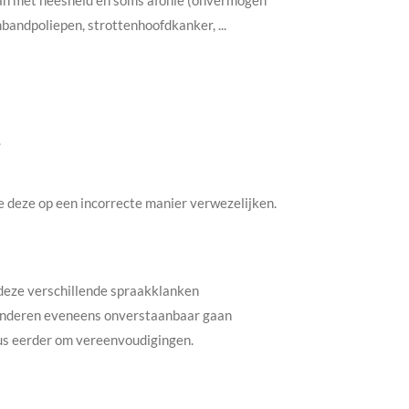
aan met heesheid en soms afonie (onvermogen
andpoliepen, strottenhoofdkanker, ...
.
ze deze op een incorrecte manier verwezelijken.
r deze verschillende spraakklanken
kinderen eveneens onverstaanbaar gaan
dus eerder om vereenvoudigingen.