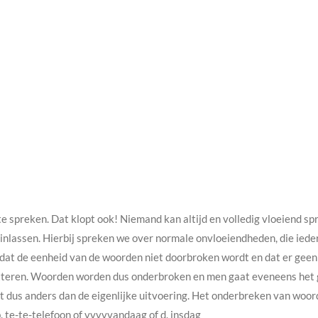
te spreken. Dat klopt ook! Niemand kan altijd en volledig vloeiend 
s inlassen. Hierbij spreken we over normale onvloeiendheden, die iede
at de eenheid van de woorden niet doorbroken wordt en dat er geen 
tteren. Woorden worden dus onderbroken en men gaat eveneens het g
t dus anders dan de eigenlijke uitvoering. Het onderbreken van woo
b. te-te-telefoon of vvvvvandaag of d. insdag