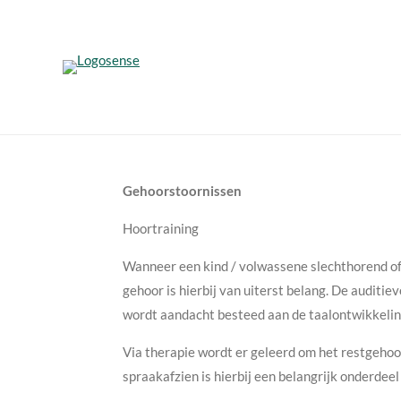
Ga
direct
naar
de
hoofdinhoud
Gehoorstoornissen
Hoortraining
Wanneer een kind / volwassene slechthorend of d
gehoor is hierbij van uiterst belang. De auditi
wordt aandacht besteed aan de taalontwikkeling
Via therapie wordt er geleerd om het restgehoo
spraakafzien is hierbij een belangrijk onderdee