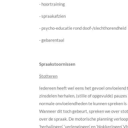
- hoortraining
- spraakafzien
- psycho-educatie rond doof-/slechthorendheid
- gebarentaal
Spraakstoornissen
Stotteren
Iedereen heeft wel eens het gevoel onvloeiend 
zinsdelen herhalen, (stille of opgevulde) pauze
normale onvloeiendheden te kunnen spreken is d
Wanneer dit toch gebeurt, spreken we over sto
over de spraak. De motorische planning verloop
‘herhalingen’, ‘verlengingen’ en ‘blokkeringen’ V