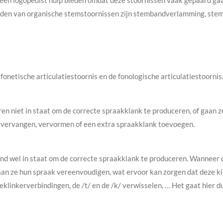
 een logopedist hulp bieden omdat deze stoornissen vaak gepaard g
den van organische stemstoornissen zijn stembandverlamming, stemb
onetische articulatiestoornis en de fonologische articulatiestoornis
eren niet in staat om de correcte spraakklank te produceren, of gaan 
 vervangen, vervormen of een extra spraakklank toevoegen.
 kind wel in staat om de correcte spraakklank te produceren. Wannee
aan ze hun spraak vereenvoudigen, wat ervoor kan zorgen dat deze 
klinkerverbindingen, de /t/ en de /k/ verwisselen, … Het gaat hier 