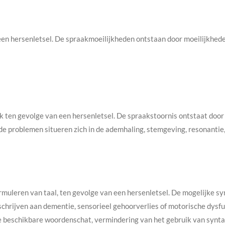
een hersenletsel. De spraakmoeilijkheden ontstaan door moeilijkhed
k ten gevolge van een hersenletsel. De spraakstoornis ontstaat door 
e problemen situeren zich in de ademhaling, stemgeving, resonantie, 
formuleren van taal, ten gevolge van een hersenletsel. De mogelijke
e schrijven aan dementie, sensorieel gehoorverlies of motorische dysfu
e beschikbare woordenschat, vermindering van het gebruik van syntac